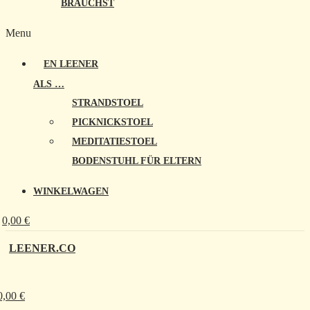
BRAUCHST
Menu
EN LEENER
ALS …
STRANDSTOEL
PICKNICKSTOEL
MEDITATIESTOEL
BODENSTUHL FÜR ELTERN
WINKELWAGEN
0,00
€
LEENER.CO
0,00
€