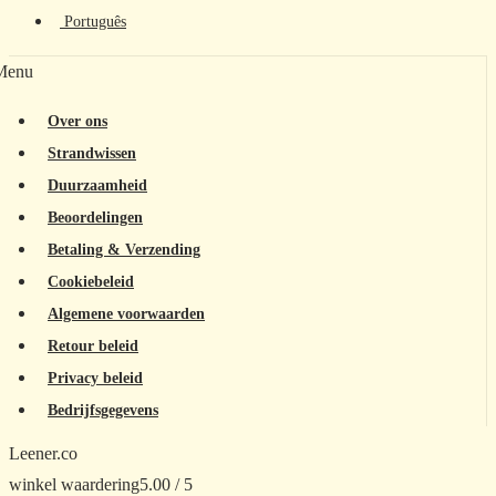
Português
Menu
Over ons
Strandwissen
Duurzaamheid
Beoordelingen
Betaling & Verzending
Cookiebeleid
Algemene voorwaarden
Retour beleid
Privacy beleid
Bedrijfsgegevens
Leener.co
winkel waardering
5.00 / 5