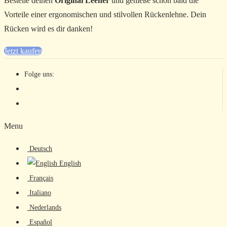
Bestelle deinen
Original Leener
und genieße schon bald die
Vorteile einer ergonomischen und stilvollen Rückenlehne. Dein
Rücken wird es dir danken!
Jetzt kaufen
Folge uns:
Menu
Deutsch
English
Français
Italiano
Nederlands
Español