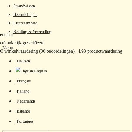
Strandwissen
Beoordelingen
Duurzaamheid
Betaling & Verzending
ener.co
afhankelijk geverifieerd
Menu
00 winkelwaardering
(30 beoordelingen)
|
4.93 productwaardering
Deutsch
English
Français
Italiano
Nederlands
Español
Português