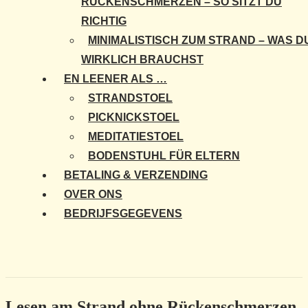
RÜCKENSCHMERZEN – SO SITZT DU
RICHTIG
MINIMALISTISCH ZUM STRAND – WAS D
WIRKLICH BRAUCHST
EN LEENER ALS …
STRANDSTOEL
PICKNICKSTOEL
MEDITATIESTOEL
BODENSTUHL FÜR ELTERN
BETALING & VERZENDING
OVER ONS
BEDRIJFSGEGEVENS
Lesen am Strand ohne Rückenschmerzen