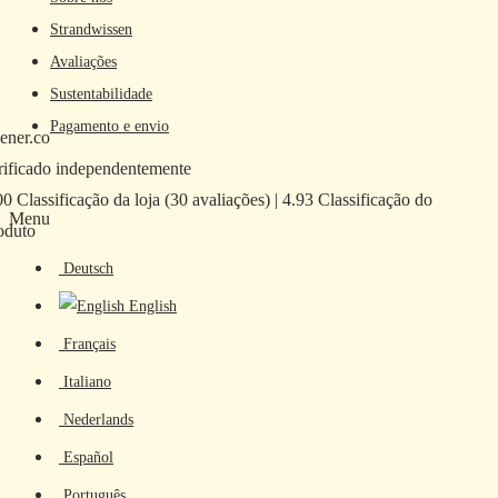
Strandwissen
Avaliações
Sustentabilidade
Pagamento e envio
ener.co
rificado independentemente
00 Classificação da loja
(30 avaliações)
|
4.93 Classificação do
Menu
oduto
Deutsch
English
Français
Italiano
Nederlands
Español
Português