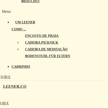
BRAUCHST
Menu
UM LEENER
COMO ...
ENCOSTO DE PRAIA
CADEIRA PICKNICK
CADEIRA DE MEDITAÇÃO
BODENSTUHL FÜR ELTERN
CARRINHO
0,00
€
LEENER.CO
0,00
€